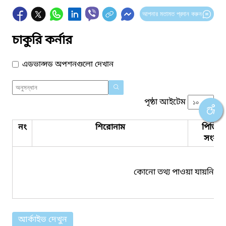
আপনার মতামত প্রদান করুন
চাকুরি কর্নার
এডভান্সড অপশনগুলো দেখান
পৃষ্ঠা আইটেম
নং
শিরোনাম
পিডিএ
সংযুক্ত
কোনো তথ্য পাওয়া যায়নি।
আর্কাইভ দেখুন