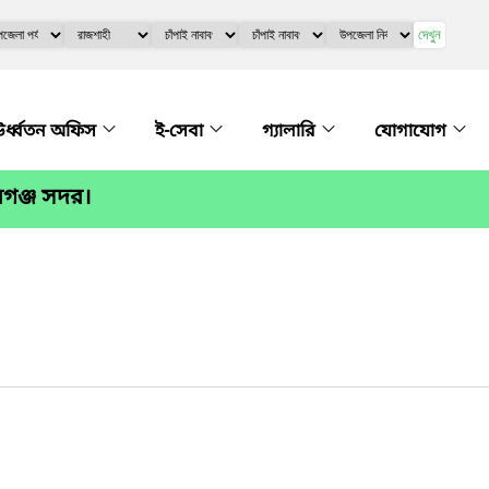
দেখুন
র্ধ্বতন অফিস
ই-সেবা
গ্যালারি
যোগাযোগ
বগঞ্জ সদর।