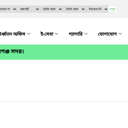
দেখুন
র্ধ্বতন অফিস
ই-সেবা
গ্যালারি
যোগাযোগ
বগঞ্জ সদর।