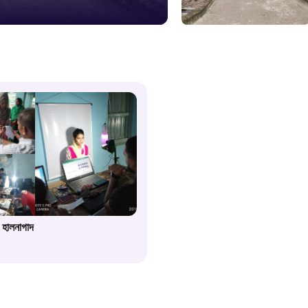
১০৯
শিশু সহায
১৬১
বাংলাদেশ ক
০১৯
মাদকদ্রব্য 
 হালনাগাদ
১৬১
জরুরী অভ্