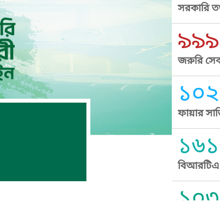
সরকারি তথ
৯৯৯
জরুরি সেব
১০২
ফায়ার সার
১৬১
বিআরটিএ স
১০৩
সুপ্রীম কোর