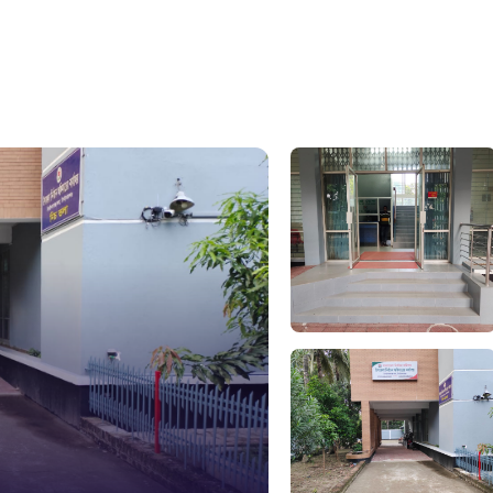
১০৯
নারী ও শিশ
১০৬
দুদক
১০২
দুর্যোগের 
১৬১
স্মার্ট ভূমি