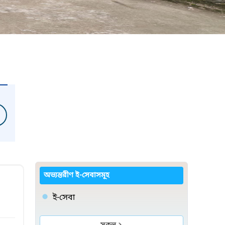
অভ্যন্তরীণ ই-সেবাসমূহ
ই-সেবা