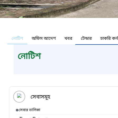
নোটিশ
অফিস আদেশ
খবর
টেন্ডার
চাকরি কর্
নোটিশ
সেবাসমূহ
সেবার তালিকা