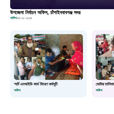
উপজেলা নির্বাচন অফিস, চাঁপাইনবাবগঞ্জ সদর
অফিস
০৪-১০-২০২৪
স্মার্ট এনআইডি কার্ড বিতরণ কর্মসুচী
ভোটার তালিকা
অফিস
অফিস