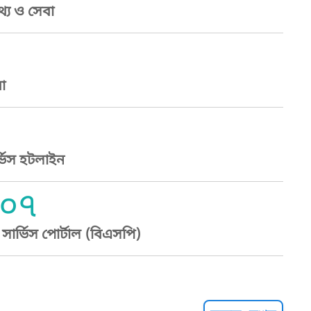
্য ও সেবা
া
্ভিস হটলাইন
০৭
ার্ভিস পোর্টাল (বিএসপি)
্ট হেল্পলাইন