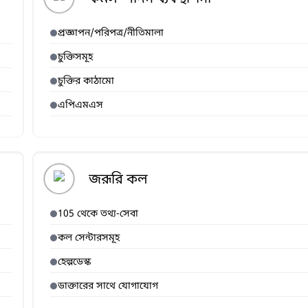
প্রজ্ঞাপন/পরিপত্র/নীতিমালা
চুক্তিসমূহ
চুক্তির কাঠামো
এপিএমএস
জরূরি কল
105 থেকে তথ্য-সেবা
কল সেন্টারসমূহ
হেল্পডেস্ক
ডাক্তারের সাথে যোগাযোগ