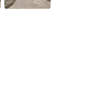
৮
়তা লাইন
০৯
র্মচারী কল্যাণ বোর্ড হটলাইন
০৮৮৮৮৮৮৮
নিয়ন্ত্রণ হটলাইন
১৩
যন্তরীণ নৌ-পরিবহন হটলাইন