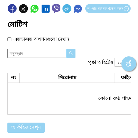
আপনার মতামত প্রদান করুন
নোটিশ
এডভান্সড অপশনগুলো দেখান
পৃষ্ঠা আইটেম
নং
শিরোনাম
ফাইল সম
কোনো তথ্য পাওয়া য
আর্কাইভ দেখুন