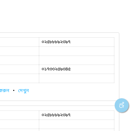
০২৫৮৮৮৯২৩৯৭
০১৭৩৩২৫৯৩৪৫
 করুন
•
দেখুন
০২৫৮৮৮৯২৩৯৭