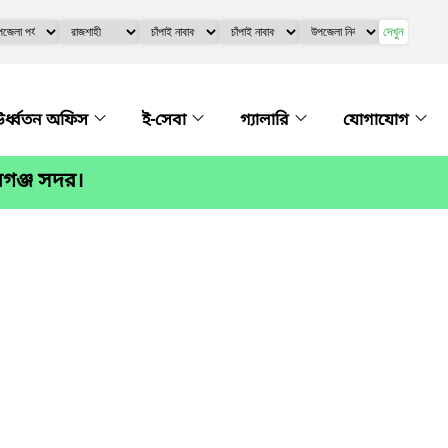
দেখুন
র্ধ্বতন অফিস
ই-সেবা
গ্যালারি
যোগাযোগ
বগঞ্জ সদর।