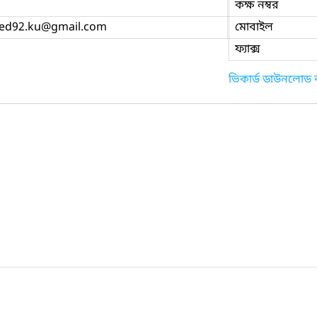
কক্ষ নম্বর
ed92.ku
@gmail.com
মোবাইল
ফ্যাক্স
ভিকার্ড ডাউনলোড