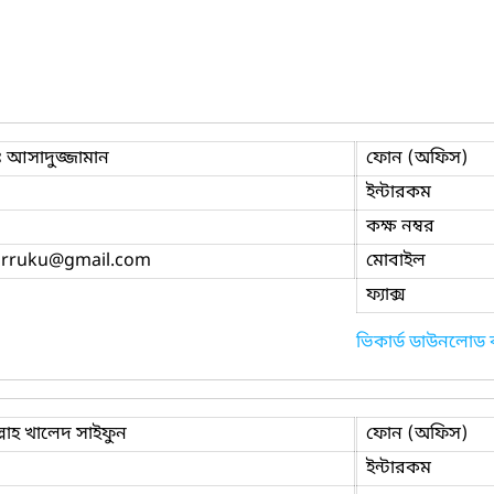
 আসাদুজ্জামান
ফোন (অফিস)
ইন্টারকম
কক্ষ নম্বর
orruku
@gmail.com
মোবাইল
ফ্যাক্স
ভিকার্ড ডাউনলোড
্লাহ খালেদ সাইফুন
ফোন (অফিস)
ইন্টারকম