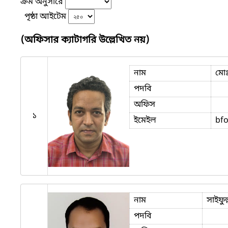
ক্রম অনুসারে
পৃষ্ঠা আইটেম
(অফিসার ক্যাটাগরি উল্লেখিত নয়)
নাম
মোঃ
পদবি
অফিস
১
ইমেইল
bf
নাম
সাইফুল
পদবি