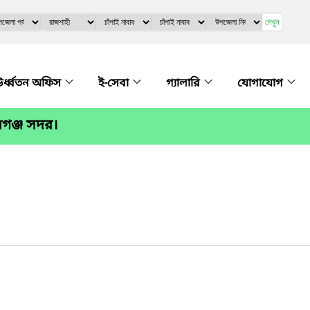
দেখুন
র্ধ্বতন অফিস
ই-সেবা
গ্যালারি
যোগাযোগ
বগঞ্জ সদর।